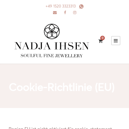
+49 1520 3323313
0
Cookie-Richtlinie (EU)
Region EU ist nicht aktiviert für cookie-statement.