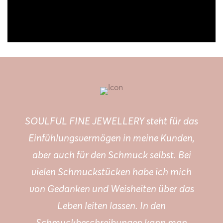
SOULFUL FINE JEWELLERY steht für das
Einfühlungsvermögen in meine Kunden,
aber auch für den Schmuck selbst. Bei
vielen Schmuckstücken habe ich mich
von Gedanken und Weisheiten über das
Leben leiten lassen. In den