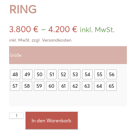
RING
3.800
€
–
4.200
€
inkl. MwSt.
inkl. MwSt.
zzgl.
Versandkosten
Größe
48
49
50
51
52
53
54
55
56
57
58
59
60
61
62
63
64
65
BLÜTEN
In den Warenkorb
LAVENDEL
RING