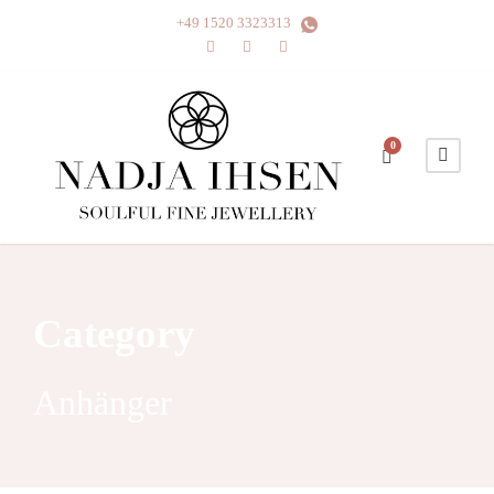
+49 1520 3323313
0
Category
Anhänger