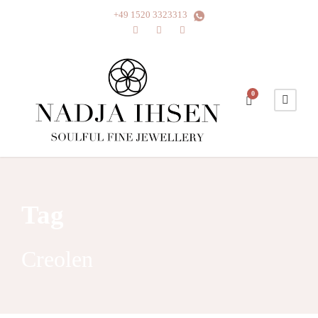
+49 1520 3323313
0
Tag
Creolen