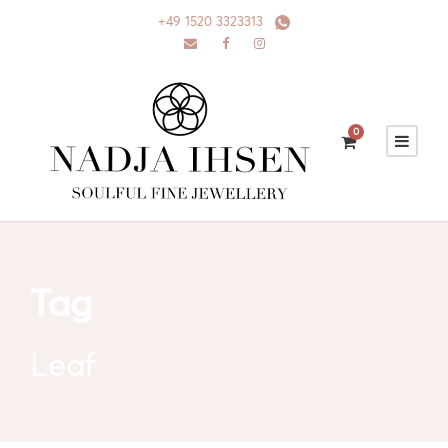
+49 1520 3323313
0
Tag
Leaf