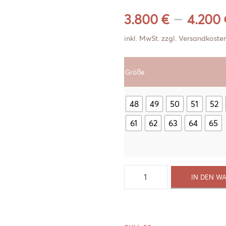
–
3.800
€
4.200
inkl. MwSt.
zzgl.
Versandkoste
Größe
48
49
50
51
52
61
62
63
64
65
BLÜTEN
IN DEN W
LAVENDEL
RING
Menge