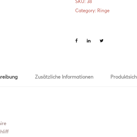
SKU:
38
Category:
Ringe
reibung
Zusätzliche Informationen
Produktsich
re
iff