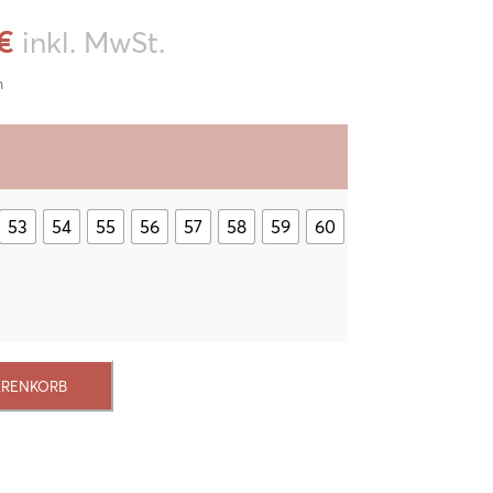
inkl. MwSt.
€
n
53
54
55
56
57
58
59
60
ARENKORB