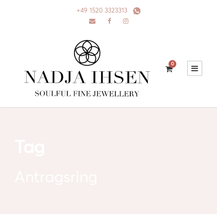
+49 1520 3323313
0
Tag
Antragsring