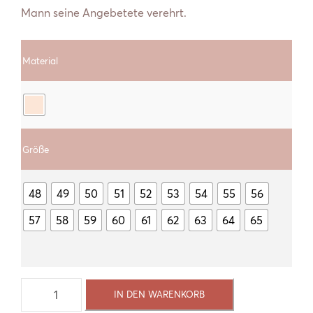
Mann seine Angebetete verehrt.
Material
Größe
48
49
50
51
52
53
54
55
56
57
58
59
60
61
62
63
64
65
ROSALIE
IN DEN WARENKORB
RING